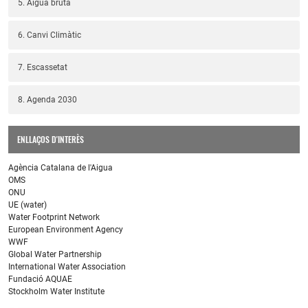
5. Aigua bruta
6. Canvi Climàtic
7. Escassetat
8. Agenda 2030
ENLLAÇOS D'INTERÈS
Agència Catalana de l'Aigua
OMS
ONU
UE (water)
Water Footprint Network
European Environment Agency
WWF
Global Water Partnership
International Water Association
Fundació AQUAE
Stockholm Water Institute