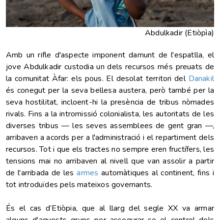
Abdulkadir (Etiòpìa)
Amb un rifle d'aspecte imponent damunt de l'espatlla, el
jove Abdulkadir custodia un dels recursos més preuats de
la comunitat Àfar: els pous. El desolat territori del
Danakil
és conegut per la seva bellesa austera, però també per la
seva hostilitat, incloent-hi la presència de tribus nòmades
rivals. Fins a la intromissió colonialista, les autoritats de les
diverses tribus — les seves assemblees de gent gran —,
arribaven a acords per a l'administració i el repartiment dels
recursos.
Tot i que els tractes no sempre eren fructífers, les
tensions mai no arribaven al nivell que van assolir a partir
de l'arribada de les
armes
automàtiques al continent, fins i
tot introduïdes pels mateixos governants.
És el cas d’Etiòpia, que al llarg del segle XX va armar
alguns d'aquests grups per assegurar-se el control dels